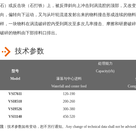
石）或反击块（石打铁）上，被反弹斜向上冲击到涡流腔的顶部，又改变
向，偏转向下运动，又与从叶轮流道发射出来的物料撞击形成连续的物料
样，一块物料在涡流破碎腔内受到两次至多次几率撞击、摩擦和研磨破碎
破碎的物料由下部排料口排出。
技术参数
处理能力
型号
Capacity(t/h)
Model
瀑落与中心进料
Waterfall and center feed
Compl
VSI7611
120-190
VSI8518
200-260
VSI9526
300-380
VSI1140
450-520
注
：技术参数如有变动，恕不另行通知。Any change of technical data shall not be advised add